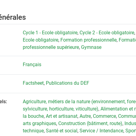
énérales
Cycle 1 - Ecole obligatoire
,
Cycle 2 - Ecole obligatoire
Ecole obligatoire
,
Formation professionnelle
,
Formati
professionnelle supérieure
,
Gymnase
Français
Factsheet
,
Publications du DEF
ls:
Agriculture, métiers de la nature (environnement, fores
sylviculture, horticulture, viticulture)
,
Alimentation et 
la bouche
,
Art et artisanat
,
Autre
,
Commerce
,
Communi
arts graphiques
,
Construction (bâtiment, route)
,
Indus
technique
,
Santé et social
,
Service / Intendance
,
Spor