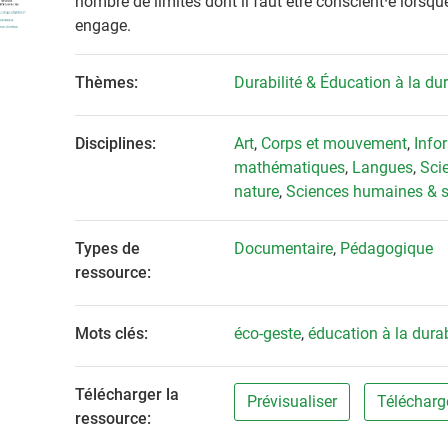
nombre de limites dont il faut être conscient·e lorsque
engage.
Thèmes:
Durabilité & Éducation à la dur
Disciplines:
Art
,
Corps et mouvement
,
Info
mathématiques
,
Langues
,
Sci
nature
,
Sciences humaines & s
Types de
Documentaire
,
Pédagogique
ressource:
Mots clés:
éco-geste
,
éducation à la durab
Télécharger la
Prévisualiser
Télécharg
ressource: