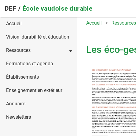
Skip
DEF /
École vaudoise durable
to
main
Main
Accueil
Ressources
Accueil
navigation
navigation
Vision, durabilité et éducation
Les éco-gest
Ressources
Formations et agenda
Établissements
Enseignement en extérieur
Annuaire
Newsletters