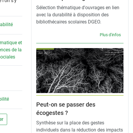
 l'on s'y
Sélection thématique d'ouvrages en lien
avec la durabilité à disposition des
bibliothécaires scolaires DGEO.
abilité
Plus d'infos
rmatique et
ences de la
ociales
ilité
Peut-on se passer des
écogestes ?
er
Synthèse sur la place des gestes
individuels dans la réduction des impacts