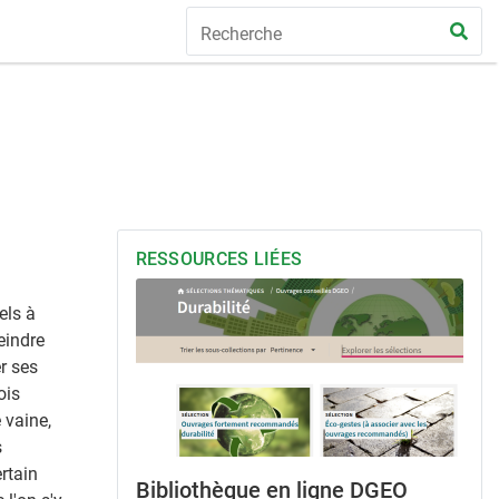
RESSOURCES LIÉES
els à
eindre
er ses
ois
 vaine,
s
rtain
Bibliothèque en ligne DGEO