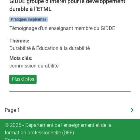
GIDDE groupe d’intérêt pour le développement
durable à l’ETML
Pratiques inspirantes
Témoignage d'un enseignant membre du GIDDE
Thèmes:
Durabilité & Éducation à la durabilité
Mots clés:
commission durabilité
Plus d'infos
Pagination
Page 1
Pag
suiv
© 2026 - Département de l’enseignement et de la
formation professionnelle (DEF)