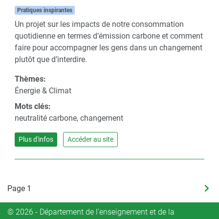
Pratiques inspirantes
Un projet sur les impacts de notre consommation
quotidienne en termes d’émission carbone et comment
faire pour accompagner les gens dans un changement
plutôt que d’interdire.
Thèmes:
Énergie & Climat
Mots clés:
neutralité carbone, changement
Plus d'infos
Accéder au site
Pagination
Page 1
Pag
suiv
© 2026 - Département de l’enseignement et de la