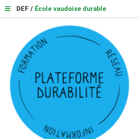
Skip
DEF /
École vaudoise durable
to
main
navigation