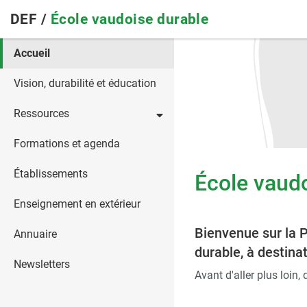
Skip
DEF /
École vaudoise durable
to
main
Main
Accueil
navigation
navigation
Vision, durabilité et éducation
Ressources
Formations et agenda
Établissements
École vaud
Enseignement en extérieur
Bienvenue sur la P
Annuaire
durable, à destina
Newsletters
Avant d'aller plus loin,