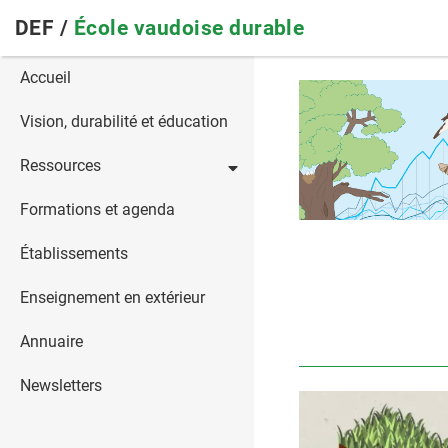
Skip
DEF /
École vaudoise durable
to
main
Main
Accueil
navigation
navigation
Vision, durabilité et éducation
Ressources
Formations et agenda
Établissements
Enseignement en extérieur
Annuaire
Newsletters