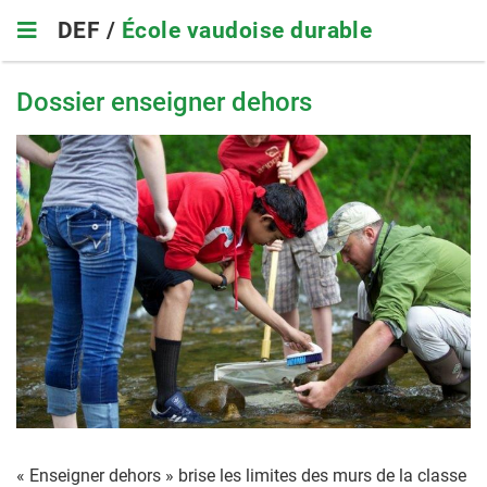
Skip
DEF /
École vaudoise durable
to
main
navigation
Dossier enseigner dehors
« Enseigner dehors » brise les limites des murs de la classe