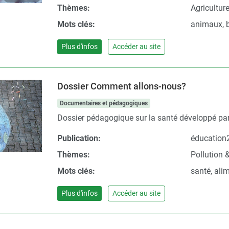
Thèmes:
Agricultur
Mots clés:
animaux, b
Plus d'infos
Accéder au site
Dossier Comment allons-nous?
Documentaires et pédagogiques
Dossier pédagogique sur la santé développé par
Publication:
éducation
Thèmes:
Pollution 
Mots clés:
santé, ali
Plus d'infos
Accéder au site