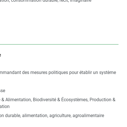
ion, consommation durable, récit, imaginaire
e
commandant des mesures politiques pour établir un système
sse
e & Alimentation, Biodiversité & Écosystèmes, Production &
tion
on durable, alimentation, agriculture, agroalimentaire