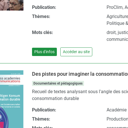
Publication:
ProClim, A
Thèmes:
Agricultur
Politique 
Mots clés:
droit, just
communicat
Plus d'infos
Accéder au site
Des pistes pour imaginer la consommatio
Documentaires et pédagogiques
Recueil de textes analysant sous l'angle des sc
consommation durable
Publication:
Académie 
Thèmes:
Productio