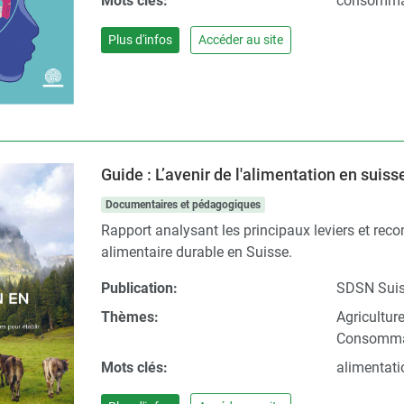
Mots clés:
consommat
Plus d'infos
Accéder au site
Guide : L’avenir de l'alimentation en suiss
Documentaires et pédagogiques
Rapport analysant les principaux leviers et re
alimentaire durable en Suisse.
Publication:
SDSN Sui
Thèmes:
Agricultur
Consomma
Mots clés:
alimentati