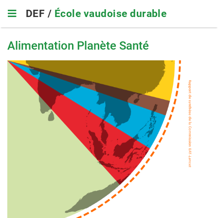
Skip
DEF /
École vaudoise durable
to
main
navigation
Alimentation Planète Santé