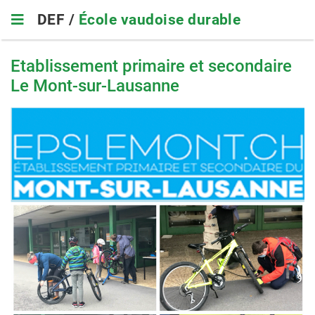
Skip
DEF /
École vaudoise durable
to
main
navigation
Etablissement primaire et secondaire
Le Mont-sur-Lausanne