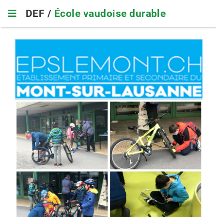
Skip
DEF /
École vaudoise durable
to
main
navigation