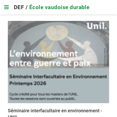
Skip
DEF /
École vaudoise durable
to
main
navigation
Séminaire interfacultaire en environnement -