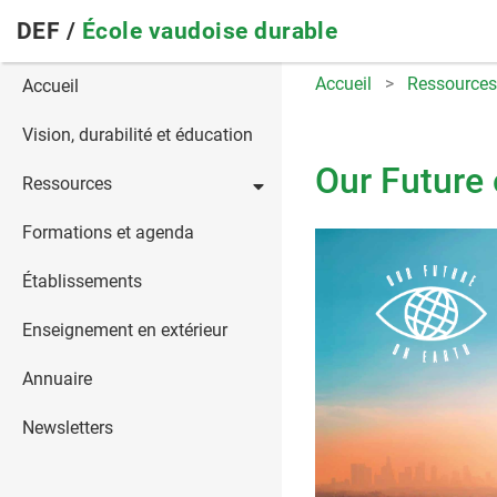
Skip
DEF /
École vaudoise durable
to
main
Main
Accueil
Ressources
Accueil
navigation
navigation
Vision, durabilité et éducation
Our Future 
Ressources
Formations et agenda
Établissements
Enseignement en extérieur
Annuaire
Newsletters