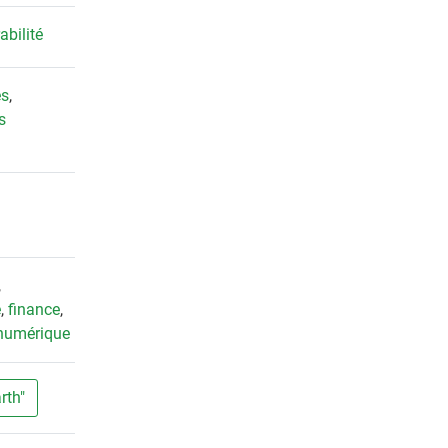
abilité
es
,
s
,
é
,
finance
,
numérique
rth"