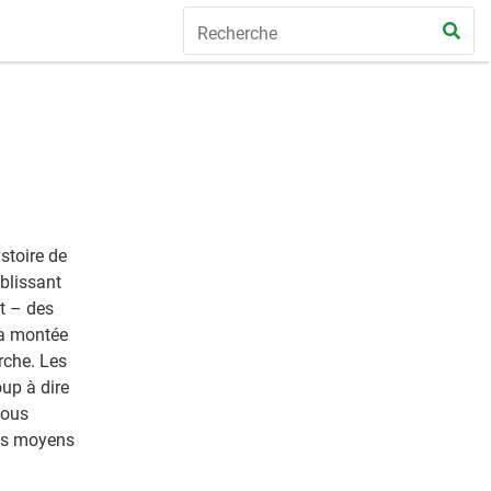
istoire de
ablissant
nt – des
la montée
rche. Les
up à dire
nous
les moyens