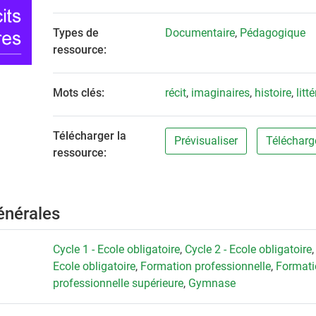
Types de
Documentaire
,
Pédagogique
ressource:
Mots clés:
récit
,
imaginaires
,
histoire
,
litt
Télécharger la
Prévisualiser
Télécharg
ressource:
énérales
Cycle 1 - Ecole obligatoire
,
Cycle 2 - Ecole obligatoire
Ecole obligatoire
,
Formation professionnelle
,
Formati
professionnelle supérieure
,
Gymnase