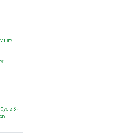
érature
er
,
Cycle 3 -
on