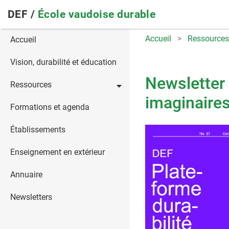
Skip
DEF /
École vaudoise durable
to
main
Main
Accueil
Ressources
Accueil
navigation
navigation
Vision, durabilité et éducation
Newsletter 
Ressources
imaginaire
Formations et agenda
Établissements
Enseignement en extérieur
Annuaire
Newsletters