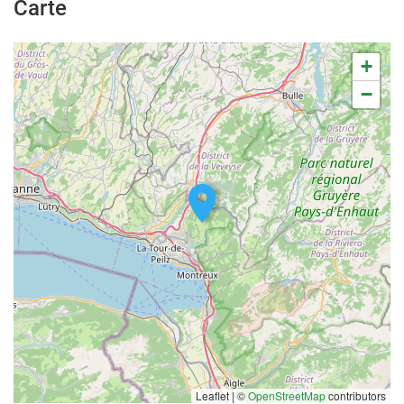
Carte
+
−
Leaflet | ©
OpenStreetMap
contributors