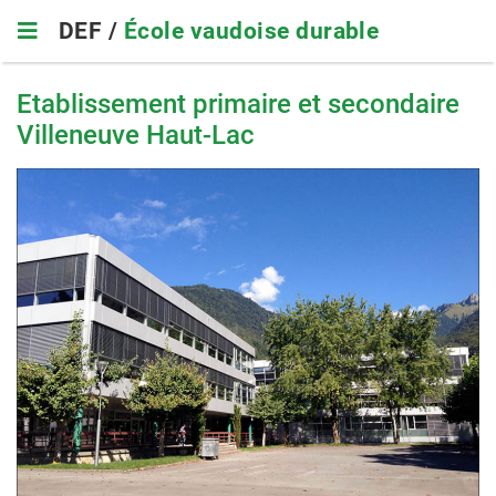
Skip
DEF /
École vaudoise durable
to
main
navigation
Etablissement primaire et secondaire
Villeneuve Haut-Lac