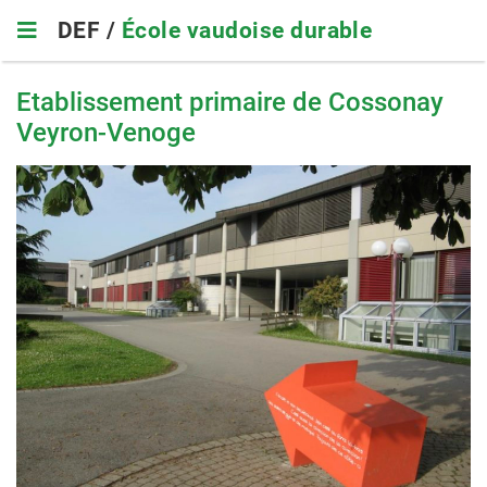
Skip
DEF /
École vaudoise durable
to
main
navigation
Etablissement primaire de Cossonay
Veyron-Venoge