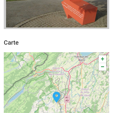
Carte
+
−