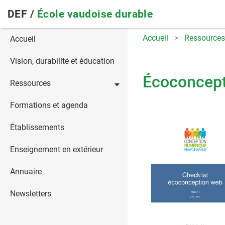
Skip
DEF /
École vaudoise durable
to
main
Main
Accueil
Ressources
Accueil
navigation
navigation
Vision, durabilité et éducation
Écoconcept
Ressources
Formations et agenda
Établissements
Enseignement en extérieur
Annuaire
Newsletters