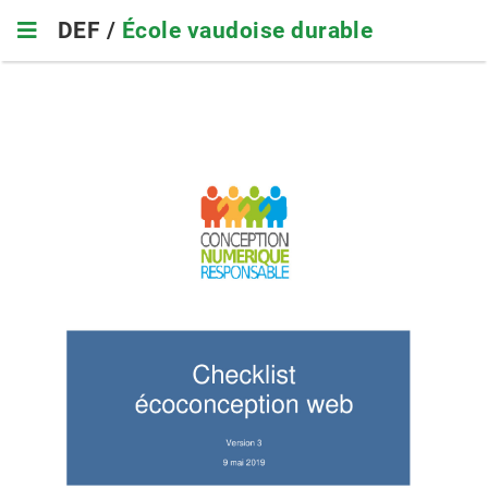
Skip
DEF /
École vaudoise durable
to
main
navigation