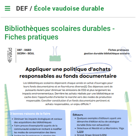
Skip
DEF /
École vaudoise durable
to
main
navigation
Bibliothèques scolaires durables -
Fiches pratiques