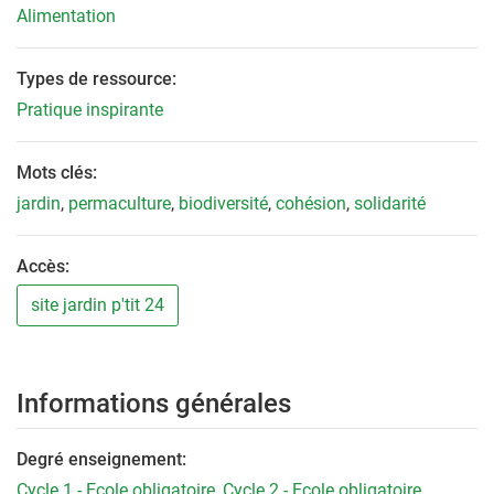
Alimentation
Types de ressource:
Pratique inspirante
Mots clés:
jardin
,
permaculture
,
biodiversité
,
cohésion
,
solidarité
Accès:
site jardin p'tit 24
Informations générales
Degré enseignement:
Cycle 1 - Ecole obligatoire
,
Cycle 2 - Ecole obligatoire