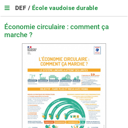
Skip
DEF /
École vaudoise durable
to
main
navigation
Économie circulaire : comment ça
marche ?