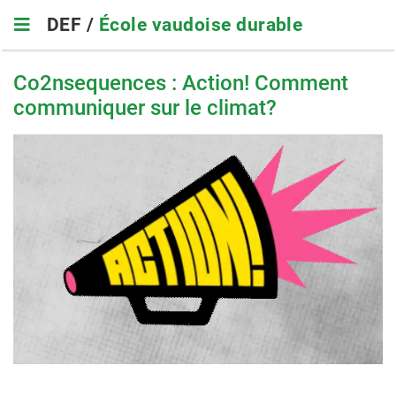
Skip
DEF /
École vaudoise durable
to
main
navigation
Co2nsequences : Action! Comment
communiquer sur le climat?