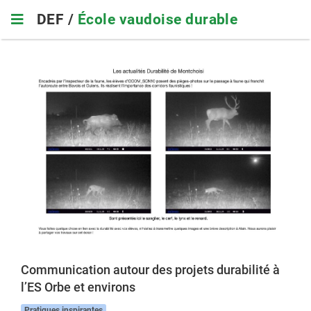
Skip
DEF /
École vaudoise durable
to
main
navigation
Communication autour des projets durabilité à
l’ES Orbe et environs
Pratiques inspirantes