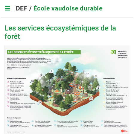
Skip
DEF /
École vaudoise durable
to
main
navigation
Les services écosystémiques de la
forêt