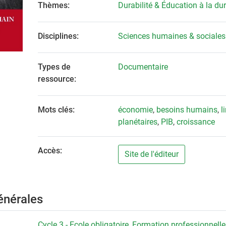
Thèmes:
Durabilité & Éducation à la dur
Disciplines:
Sciences humaines & sociales
Types de
Documentaire
ressource:
Mots clés:
économie
,
besoins humains
,
l
planétaires
,
PIB
,
croissance
Accès:
Site de l'éditeur
énérales
Cycle 3 - Ecole obligatoire
,
Formation professionnelle