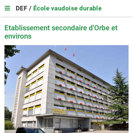
Skip
DEF /
École vaudoise durable
to
main
navigation
Etablissement secondaire d'Orbe et
environs