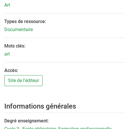
Art
Types de ressource:
Documentaire
Mots clés:
art
Accès:
Site de l'éditeur
Informations générales
Degré enseignement:
Cycle 3 - Ecole obligatoire
,
Formation professionnelle
,