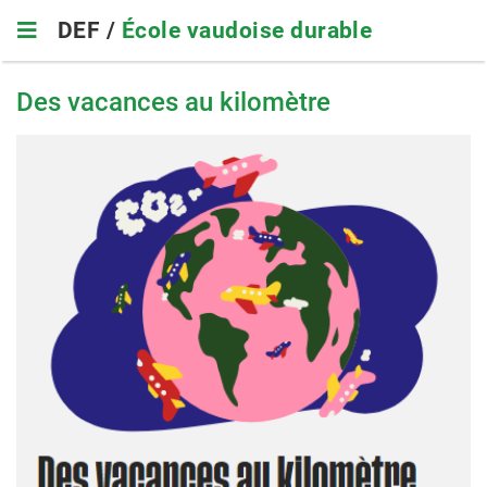
Skip
DEF /
École vaudoise durable
to
main
navigation
Des vacances au kilomètre