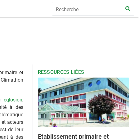
RESSOURCES LIÉES
primaire et
n Climathon
on
eqlosion
,
nité à des
blématique
 et acteurs
est de leur
Etablissement primaire et
ssant à des