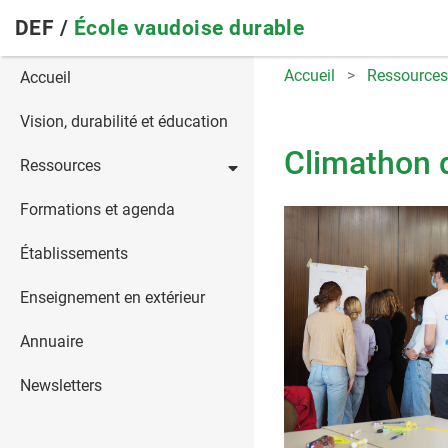
Skip
DEF /
École vaudoise durable
to
main
Main
Accueil
Ressources
Accueil
navigation
navigation
Vision, durabilité et éducation
Climathon 
Ressources
Formations et agenda
Établissements
Enseignement en extérieur
Annuaire
Newsletters