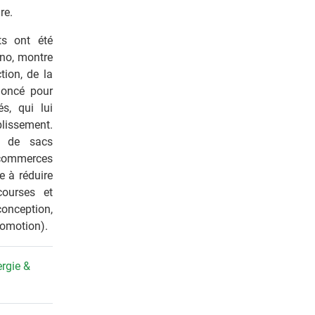
re.
ts ont été
ono, montre
ion, de la
noncé pour
s, qui lui
ablissement.
s, de sacs
commerces
e à réduire
courses et
nception,
romotion).
rgie &