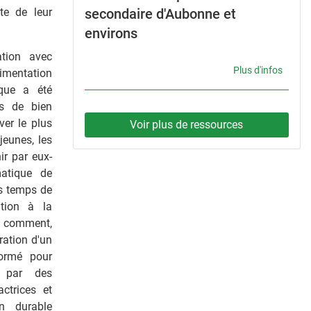
te de leur
secondaire d'Aubonne et
environs
ation avec
Plus d'infos
limentation
que a été
es de bien
ver le plus
Voir plus de ressources
jeunes, les
ir par eux-
atique de
ts temps de
tion à la
i, comment,
ration d'un
ormé pour
e par des
ctrices et
n durable