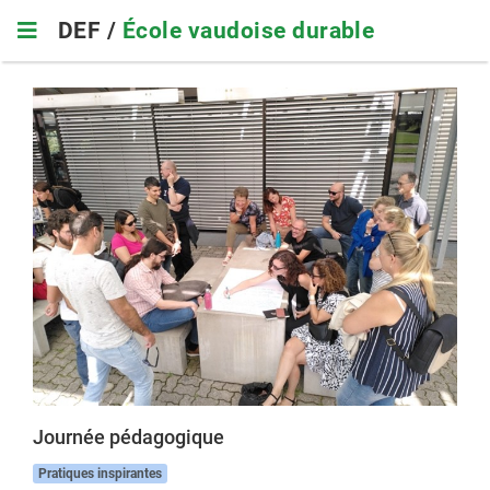
Skip
DEF /
École vaudoise durable
to
main
navigation
Journée pédagogique
Pratiques inspirantes