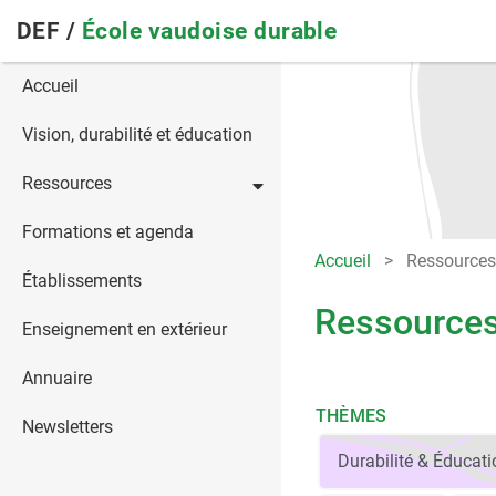
Skip
DEF /
École vaudoise durable
to
main
Main
Accueil
navigation
navigation
Vision, durabilité et éducation
Ressources
Formations et agenda
Accueil
Ressources
Établissements
Ressource
Enseignement en extérieur
Annuaire
THÈMES
Newsletters
Durabilité & Éducatio