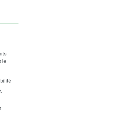
nts
 le
ilité
,
é