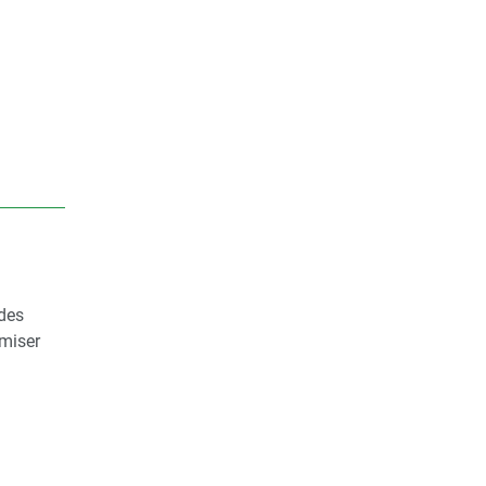
 des
omiser