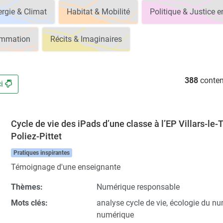
rgie & Climat
Habitat & Mobilité
Politique & Justice 
ommation
Récits & Imaginaires
388
conten
ci
Cycle de vie des iPads d’une classe à l’EP Villars-le-T
Poliez-Pittet
Pratiques inspirantes
Témoignage d'une enseignante
Thèmes:
Numérique responsable
Mots clés:
analyse cycle de vie, écologie du nu
numérique