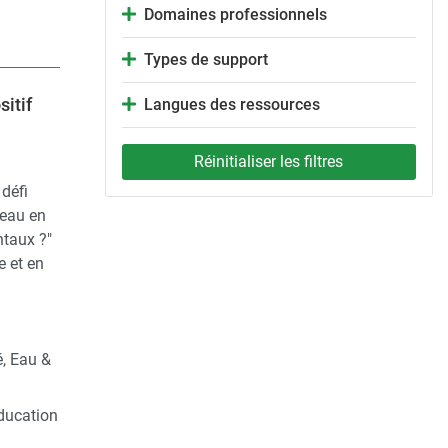
Domaines professionnels
Types de support
itif
Langues des ressources
Réinitialiser les filtres
 défi
’eau en
ntaux ?"
e et en
é, Eau &
éducation