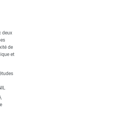
c deux
les
xité de
ique et
 études
NIL
,
e