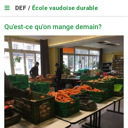
Skip
DEF /
École vaudoise durable
to
main
navigation
Qu'est-ce qu'on mange demain?