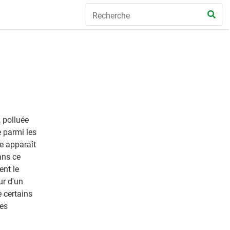
 polluée
e parmi les
le apparaît
ans ce
nt le
ur d'un
 certains
des