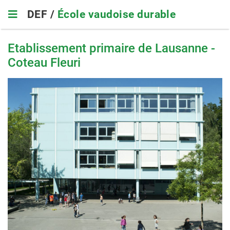
Skip
DEF /
École vaudoise durable
to
main
navigation
Etablissement primaire de Lausanne -
Coteau Fleuri