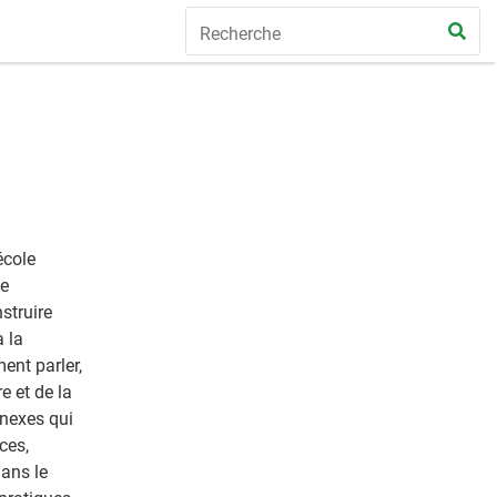
école
de
nstruire
 la
ment parler,
e et de la
nnexes qui
ces,
dans le