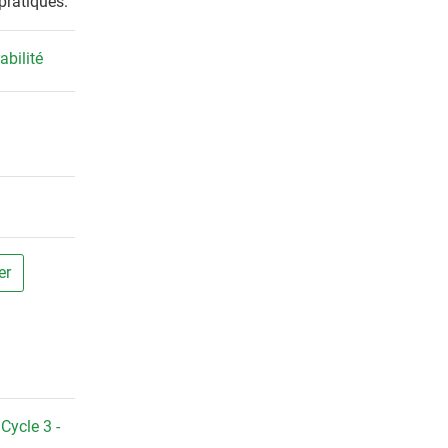
pratiques.
abilité
er
,
Cycle 3 -