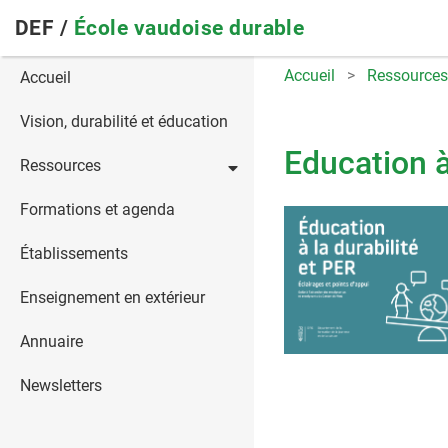
Skip
DEF /
École vaudoise durable
to
main
Main
Accueil
Ressources
Accueil
navigation
navigation
Vision, durabilité et éducation
Education à
Ressources
Formations et agenda
Établissements
Enseignement en extérieur
Annuaire
Newsletters