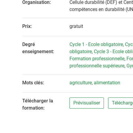
Organisation:
Cellule durabilité (DEF) et Cen
compétences en durabilité (UN
Prix:
gratuit
Degré
Cycle 1 - Ecole obligatoire
,
Cycl
enseignement:
obligatoire
,
Cycle 3 - Ecole obl
Formation professionnelle
,
Fo
professionnelle supérieure
,
Gy
Mots clés:
agriculture
,
alimentation
Télécharger la
Prévisualiser
Télécharg
formation: