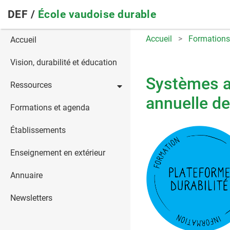
Skip
DEF /
École vaudoise durable
to
main
Main
Accueil
Formations
Accueil
navigation
navigation
Vision, durabilité et éducation
Systèmes ag
Ressources
annuelle de
Formations et agenda
Établissements
Enseignement en extérieur
Annuaire
Newsletters