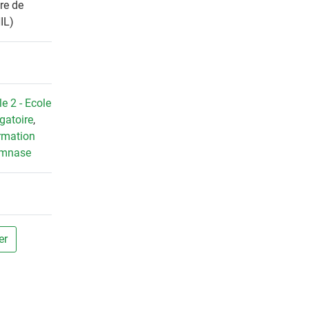
tre de
IL)
e 2 - Ecole
igatoire
,
rmation
mnase
er