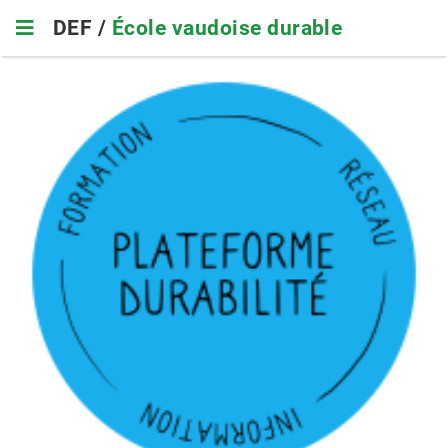
Skip
DEF /
École vaudoise durable
to
main
navigation