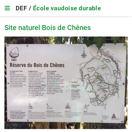
Skip
DEF /
École vaudoise durable
to
main
navigation
Site naturel Bois de Chênes