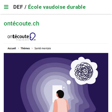
Skip
DEF /
École vaudoise durable
to
main
navigation
ontécoute.ch