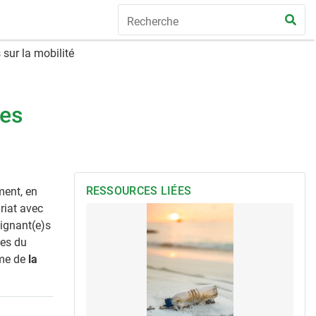
sur la mobilité
ces
RESSOURCES LIÉES
ment, en
riat avec
ignant(e)s
ses du
ème de
la