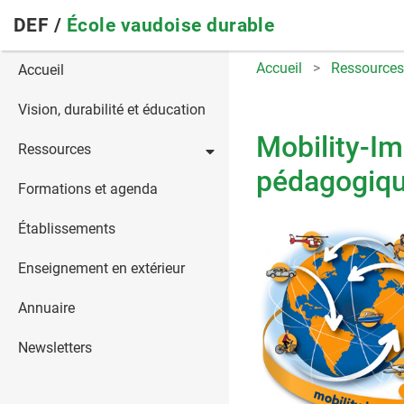
Skip
DEF /
École vaudoise durable
to
main
Main
Accueil
Ressources
Accueil
navigation
navigation
Vision, durabilité et éducation
Mobility‑I
Ressources
pédagogique
Formations et agenda
Établissements
Enseignement en extérieur
Annuaire
Newsletters