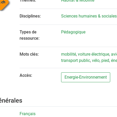
Thèmes:
Habitat & Mobilité
Disciplines:
Sciences humaines & sociales
Types de
Pédagogique
ressource:
Mots clés:
mobilité
,
voiture électrique
,
av
transport public
,
vélo
,
pied
,
éne
Accès:
Energie-Environnement
énérales
Français