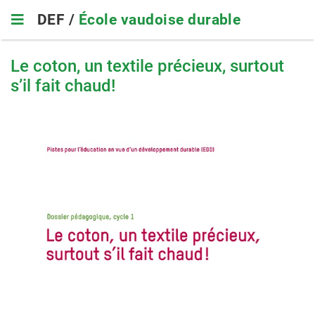
Skip
DEF /
École vaudoise durable
to
main
navigation
Le coton, un textile précieux, surtout
s’il fait chaud!