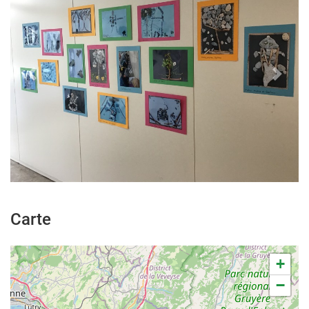
Previous
Next
Carte
+
−