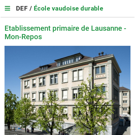
Skip
DEF /
École vaudoise durable
to
main
navigation
Etablissement primaire de Lausanne -
Mon-Repos