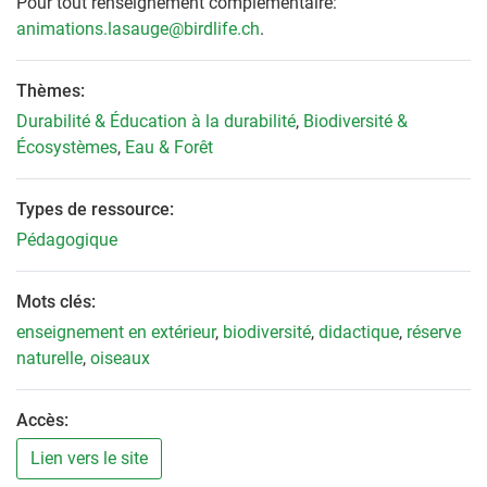
Pour tout renseignement complémentaire:
animations.lasauge@birdlife.ch
.
Thèmes:
Durabilité & Éducation à la durabilité
,
Biodiversité &
Écosystèmes
,
Eau & Forêt
Types de ressource:
Pédagogique
Mots clés:
enseignement en extérieur
,
biodiversité
,
didactique
,
réserve
naturelle
,
oiseaux
Accès:
Lien vers le site