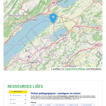
Leaflet | ©
OpenStreetMap
contributors
RESSOURCES LIÉES