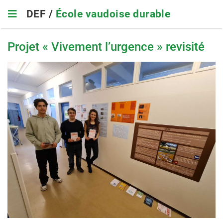
Skip
DEF /
École vaudoise durable
to
main
navigation
Projet « Vivement l’urgence » revisité