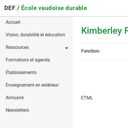
Skip
DEF /
École vaudoise durable
to
main
Main
Accueil
navigation
Kimberley 
navigation
Vision, durabilité et éducation
Ressources
Fonction:
Formations et agenda
Établissements
Enseignement en extérieur
Annuaire
ETML
Newsletters