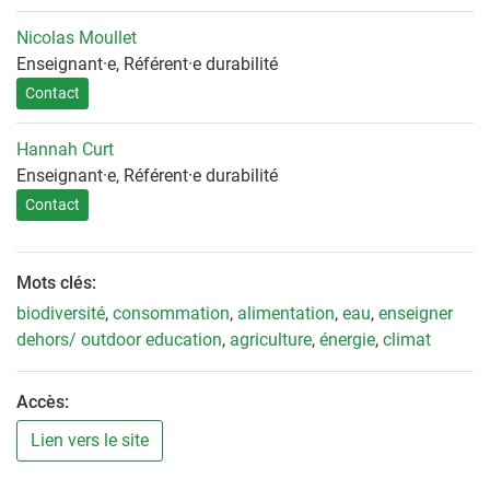
Nicolas Moullet
Enseignant·e, Référent·e durabilité
Contact
Hannah Curt
Enseignant·e, Référent·e durabilité
Contact
Mots clés:
biodiversité
,
consommation
,
alimentation
,
eau
,
enseigner
dehors/ outdoor education
,
agriculture
,
énergie
,
climat
Accès:
Lien vers le site