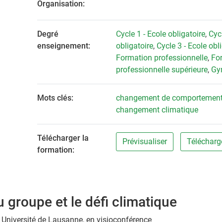
Organisation:
Degré
Cycle 1 - Ecole obligatoire
,
Cycl
enseignement:
obligatoire
,
Cycle 3 - Ecole obl
Formation professionnelle
,
Fo
professionnelle supérieure
,
Gy
Mots clés:
changement de comportemen
changement climatique
Télécharger la
Prévisualiser
Télécharg
formation:
u groupe et le défi climatique
, Université de Lausanne, en visioconférence