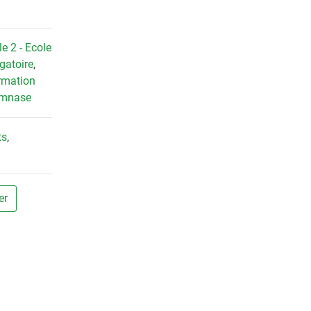
e 2 - Ecole
igatoire
,
rmation
mnase
ts
,
er