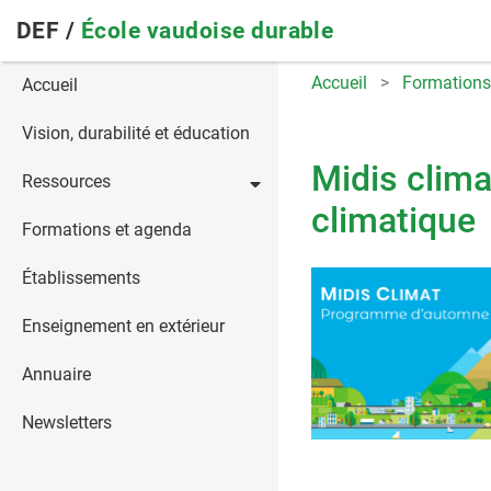
Skip
DEF /
École vaudoise durable
to
main
Main
Accueil
Formations
Accueil
navigation
navigation
Vision, durabilité et éducation
Midis climat
Ressources
climatique
Formations et agenda
Établissements
Enseignement en extérieur
Annuaire
Newsletters