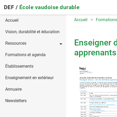
Skip
DEF /
École vaudoise durable
to
main
Main
Accueil
Formations
Accueil
navigation
navigation
Vision, durabilité et éducation
Enseigner d
Ressources
apprenants
Formations et agenda
Établissements
Enseignement en extérieur
Annuaire
Newsletters