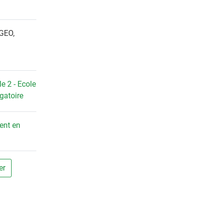
DGEO,
e 2 - Ecole
igatoire
ent en
er