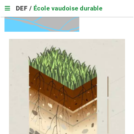
Skip
DEF /
École vaudoise durable
to
main
navigation